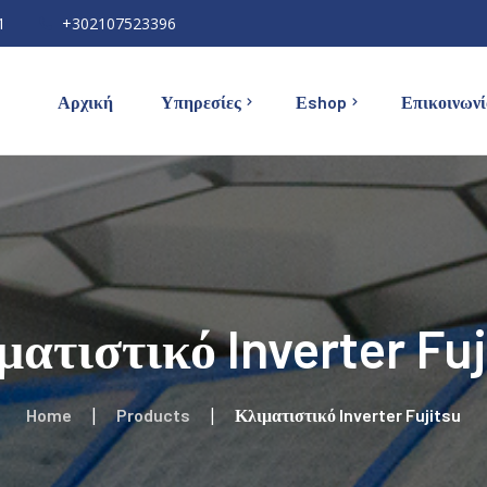
1
+302107523396
Αρχική
Υπηρεσίες
Εshop
Επικοινωνί
Κλιματιστικά
Εγκατάσταση Κλιματιστικών
Ηλιακοί Θερμοσίφωνες
Εγκατάσταση Ηλιακού
Αφυγραντήρες
Συντήρηση Κλιματιστικών &
Ηλιακών
Υπέρυθρη Θέρμανση
ματιστικό Inverter Fuj
Επισκευή Οικιακών
Συσκευών
Home
Products
Κλιματιστικό Inverter Fujitsu
Συχνές Ερωτήσεις (FAQ)