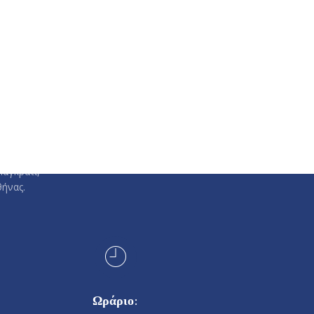
ντήρων.
υντηρίων
Παγκράτι,
ήνας.
Ωράριο: