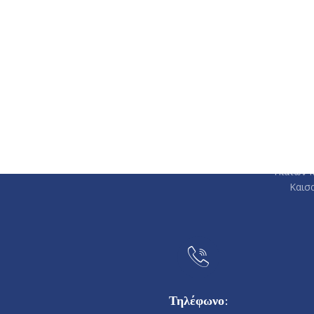
DK Cli
Τοποθέτ
Πιάτων κ
Καισ
Τηλέφωνο: