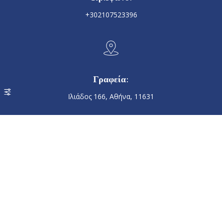
+302107523396
Γραφεία:
Ιλιάδος 166, Αθήνα, 11631
Email:
karnakis.dim@gmail.com