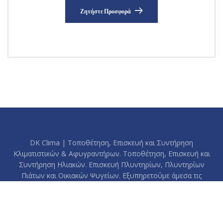
Ζητήστε Προσφορά
DK Clima | Τοποθέτηση, Επισκευή και Συντήρηση
Κλιματιστικών & Αφυγραντήρων. Τοποθέτηση, Επισκευή και
Συντήρηση Ηλιακών. Επισκευή Πλυντηρίων, Πλυντηρίων
Πιάτων και Οικιακών Ψυγείων. Εξυπηρετούμε άμεσα τις
περιοχές: Βύρωνας, Παγκράτι, Καισαριανή, Ηλιούπολη, Δάφνη,
Υμηττός, Ζωγράφου και το κέντρο της Αθήνας.