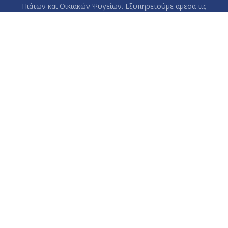
Πιάτων και Οικιακών Ψυγείων. Εξυπηρετούμε άμεσα τις
περιοχές: Βύρωνας, Παγκράτι, Καισαριανή, Ηλιούπολη, Δάφνη,
Υμηττός, Ζωγράφου και το κέντρο της Αθήνας.
Τηλέφωνο:
+302107523396
Γραφεία:
Ιλιάδος 166, Αθήνα, 11631