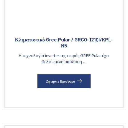
Κλιματιστικό Gree Pular / GRCO-121QI/KPL-
N5
Η τεχνολογία inverter της σειράς GREE Pular έχει
βελτιωμένη απόδοση …
Ζητήστε Προσφορά