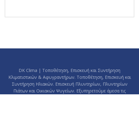
DK Clima | Τοποθέτηση, Επισκευή και Συντήρηση
Κλιματιστικών & Αφυγραντήρων. Τοποθέτηση, Επισκευή και
Συντήρηση Ηλιακών. Επισκευή Πλυντηρίων, Πλυντηρίων
Πιάτων και Οικιακών Ψυγείων. Εξυπηρετούμε άμεσα τις
περιοχές: Βύρωνας, Παγκράτι, Καισαριανή, Ηλιούπολη, Δάφνη,
Υμηττός, Ζωγράφου και το κέντρο της Αθήνας.