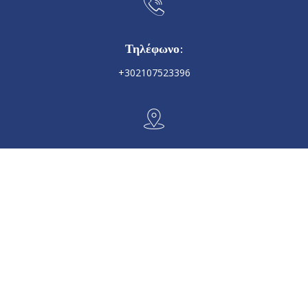
Τηλέφωνο:
+302107523396
Γραφεία:
Ιλιάδος 166, Αθήνα, 11631
Email:
karnakis.dim@gmail.com