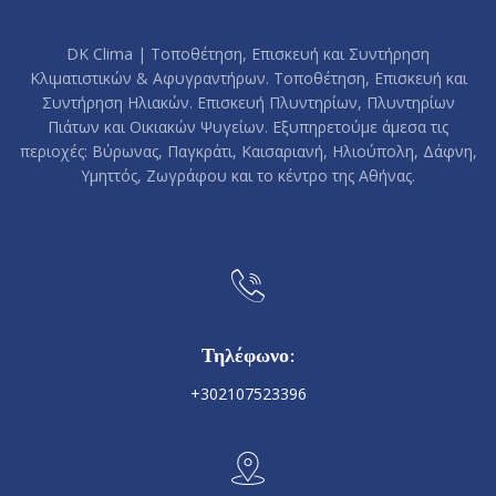
DK Clima | Τοποθέτηση, Επισκευή και Συντήρηση
Κλιματιστικών & Αφυγραντήρων. Τοποθέτηση, Επισκευή και
Συντήρηση Ηλιακών. Επισκευή Πλυντηρίων, Πλυντηρίων
Πιάτων και Οικιακών Ψυγείων. Εξυπηρετούμε άμεσα τις
περιοχές: Βύρωνας, Παγκράτι, Καισαριανή, Ηλιούπολη, Δάφνη,
Υμηττός, Ζωγράφου και το κέντρο της Αθήνας.
Τηλέφωνο:
+302107523396