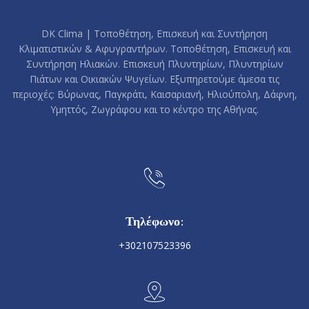
DK Clima | Τοποθέτηση, Επισκευή και Συντήρηση
Κλιματιστικών & Αφυγραντήρων. Τοποθέτηση, Επισκευή και
Συντήρηση Ηλιακών. Επισκευή Πλυντηρίων, Πλυντηρίων
Πιάτων και Οικιακών Ψυγείων. Εξυπηρετούμε άμεσα τις
περιοχές: Βύρωνας, Παγκράτι, Καισαριανή, Ηλιούπολη, Δάφνη,
Υμηττός, Ζωγράφου και το κέντρο της Αθήνας.
Τηλέφωνο:
+302107523396