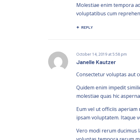
Molestiae enim tempora ad
voluptatibus cum reprehen
REPLY
October 14, 2019
at
5:58 pm
Janelle Kautzer
Consectetur voluptas aut 
Quidem enim impedit simili
molestiae quas hic asperna
Eum vel ut officiis aperiam
ipsam voluptatem. Itaque vo
Vero modi rerum ducimus la
voluptas tempora rerum ma