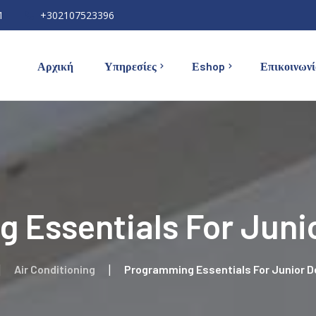
1
+302107523396
Αρχική
Υπηρεσίες
Εshop
Επικοινωνί
Κλιματιστικά
Εγκατάσταση Κλιματιστικών
Ηλιακοί Θερμοσίφωνες
Εγκατάσταση Ηλιακού
Αφυγραντήρες
Συντήρηση Κλιματιστικών &
Ηλιακών
Υπέρυθρη Θέρμανση
 Essentials For Junio
Επισκευή Οικιακών
Συσκευών
Air Conditioning
Programming Essentials For Junior D
Συχνές Ερωτήσεις (FAQ)