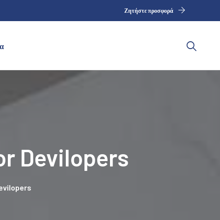
Ζητήστε προσφορά
α
r Devilopers
evilopers