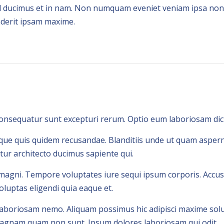
 ducimus et in nam. Non numquam eveniet veniam ipsa non 
derit ipsam maxime.
consequatur sunt excepturi rerum. Optio eum laboriosam di
que quis quidem recusandae. Blanditiis unde ut quam asper
tur architecto ducimus sapiente qui.
 magni. Tempore voluptates iure sequi ipsum corporis. Accus
luptas eligendi quia eaque et.
boriosam nemo. Aliquam possimus hic adipisci maxime solut
gnam quam non sunt. Ipsum dolores laboriosam qui odit.